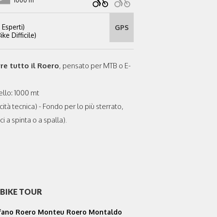
1000 m
 Esperti)
GPS
ke Difficile)
re tutto il Roero
, pensato per MTB o E-
ello: 1000 mt
ità tecnica) - Fondo per lo più sterrato,
ci a spinta o a spalla).
 BIKE TOUR
fano Roero Monteu Roero Montaldo