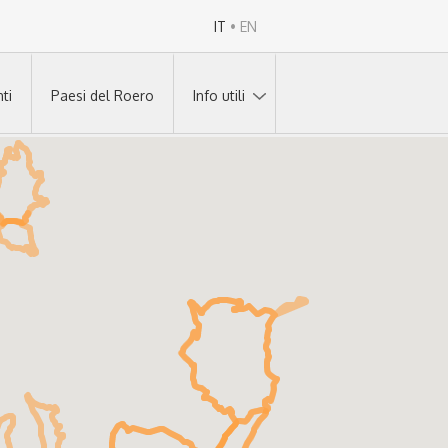
IT
•
EN
ti
Paesi del Roero
Info utili