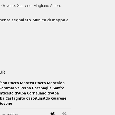
, Govone, Guarene, Magliano Alfieri,
amente segnalato.
Munirsi di mappa e
OUR
fano Roero Monteu Roero Montaldo
 Sommariva Perno Pocapaglia Sanfrè
nticello d'Alba Corneliano d'Alba
lba Castagnito Castellinaldo Guarene
 Govone