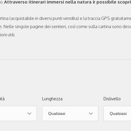
io.
Attraverso itinerari immersi nella natura è possibile scoprire
cartina (acquistabile in diversi punti vendita) e la traccia GPS gratuitam
. Nelle singole pagine dei sentieri, così come sulla cartina sono desc
ni utili.
ità
Lunghezza
Dislivello