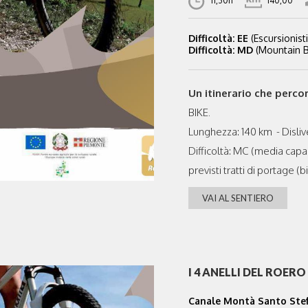
11,30h
140,00
Difficoltà: EE
(Escursionisti
Difficoltà: MD
(Mountain Bi
Un itinerario che percor
BIKE.
Lunghezza: 140 km - Disliv
Difficoltà: MC (media capac
previsti tratti di portage (bi
VAI AL SENTIERO
I 4 ANELLI DEL ROERO
Canale Montà Santo Ste