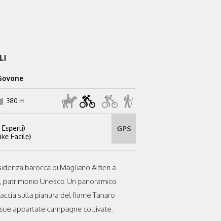
LI
 Govone
380 m
 Esperti)
GPS
ke Facile)
esidenza barocca di Magliano Alfieri a
, patrimonio Unesco. Un panoramico
ffaccia sulla pianura del fiume Tanaro
 sue appartate campagne coltivate.