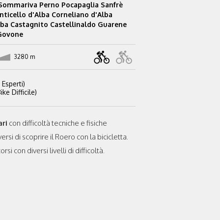
 Sommariva Perno Pocapaglia Sanfrè
nticello d'Alba Corneliano d'Alba
lba Castagnito Castellinaldo Guarene
 Govone
3280 m
 Esperti)
ke Difficile)
ari
con difficoltà tecniche e fisiche
ersi di scoprire il Roero con la bicicletta.
i con diversi livelli di difficoltà.