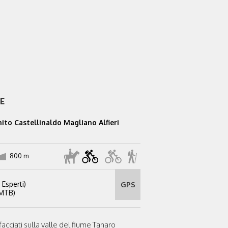
E
to Castellinaldo Magliano Alfieri
800 m
 Esperti)
GPS
 MTB)
facciati sulla valle del fiume Tanaro