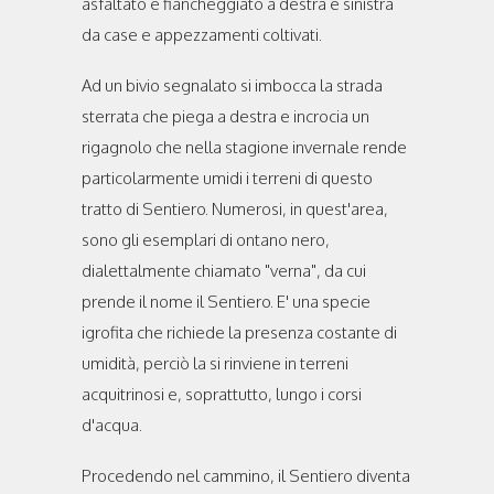
asfaltato e fiancheggiato a destra e sinistra
da case e appezzamenti coltivati.
Ad un bivio segnalato si imbocca la strada
sterrata che piega a destra e incrocia un
rigagnolo che nella stagione invernale rende
particolarmente umidi i terreni di questo
tratto di Sentiero. Numerosi, in quest'area,
sono gli esemplari di ontano nero,
dialettalmente chiamato "verna", da cui
prende il nome il Sentiero. E' una specie
igrofita che richiede la presenza costante di
umidità, perciò la si rinviene in terreni
acquitrinosi e, soprattutto, lungo i corsi
d'acqua.
Procedendo nel cammino, il Sentiero diventa