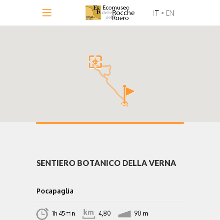
IT
•
EN
SENTIERO BOTANICO DELLA VERNA
Pocapaglia
1h 45min
4,80
90 m