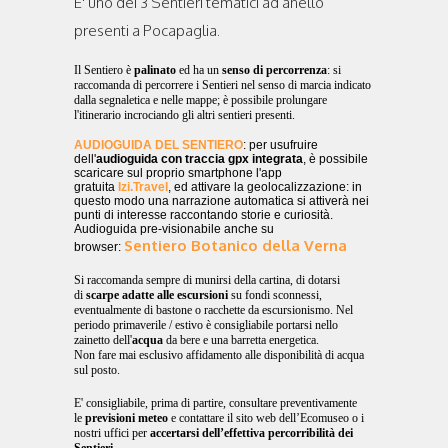
E' uno dei 3 Sentieri tematici ad anello
presenti a Pocapaglia.
Il Sentiero è
palinato
ed ha un
senso di percorrenza
: si
raccomanda di percorrere i Sentieri nel senso di marcia indicato
dalla segnaletica e nelle mappe; è possibile prolungare
l'itinerario incrociando gli altri sentieri presenti.
AUDIOGUIDA DEL SENTIERO
: per usufruire
dell'
audioguida
con traccia gpx integrata
, è possibile
scaricare sul proprio smartphone l'app
gratuita
Izi.Travel
, ed attivare la geolocalizzazione: in
questo modo una narrazione automatica si attiverà nei
punti di interesse raccontando storie e curiosità.
Audioguida pre-visionabile anche su
Sentiero Botanico della Verna
browser:
Si raccomanda sempre di munirsi della cartina, di dotarsi
di
scarpe adatte alle escursioni
su fondi sconnessi,
eventualmente di bastone o racchette da escursionismo. Nel
periodo primaverile / estivo è consigliabile portarsi nello
zainetto dell'
acqua
da bere e una barretta energetica.
Non fare mai esclusivo affidamento alle disponibilità di acqua
sul posto.
E' consigliabile, prima di partire, consultare preventivamente
le
previsioni meteo
e contattare il sito web dell’Ecomuseo o i
nostri uffici per
accertarsi dell’effettiva percorribilità dei