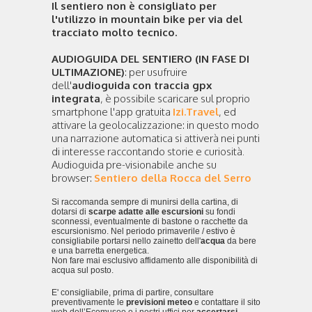
Il sentiero non è consigliato per
l'utilizzo in mountain bike per via del
tracciato molto tecnico.
AUDIOGUIDA DEL SENTIERO (IN FASE DI
ULTIMAZIONE)
: per usufruire
dell'
audioguida
con traccia gpx
integrata
, è possibile scaricare sul proprio
smartphone l'app gratuita
Izi.Travel
, ed
attivare la geolocalizzazione: in questo modo
una narrazione automatica si attiverà nei punti
di interesse raccontando storie e curiosità.
Audioguida pre-visionabile anche su
browser:
Sentiero della Rocca del Serro
Si raccomanda sempre di munirsi della cartina, di
dotarsi di
scarpe adatte alle escursioni
su fondi
sconnessi, eventualmente di bastone o racchette da
escursionismo. Nel periodo primaverile / estivo è
consigliabile portarsi nello zainetto dell'
acqua
da bere
e una barretta energetica.
Non fare mai esclusivo affidamento alle disponibilità di
acqua sul posto.
E' consigliabile, prima di partire, consultare
preventivamente le
previsioni meteo
e contattare il sito