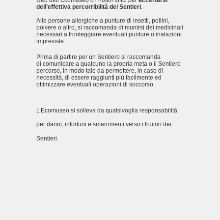
web dell’Ecomuseo o i nostri uffici per
accertarsi
dell’effettiva percorribilità dei Sentieri
.
Alle persone allergiche a punture di insetti, pollini,
polvere o altro, si raccomanda di munirsi dei medicinali
necessari a fronteggiare eventuali punture o inalazioni
impreviste.
Prima di partire per un Sentiero si raccomanda
di comunicare a qualcuno la propria meta o il Sentiero
percorso, in modo tale da permettere, in caso di
necessità, di essere raggiunti più facilmente ed
ottimizzare eventuali operazioni di soccorso.
L’Ecomuseo si solleva da qualsivoglia responsabilità
per danni, infortuni e smarrimenti verso i fruitori dei
Sentieri.