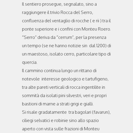
Il sentiero prosegue, segnalato, sino a
raggiungere il trivio Rocca del Serro,
confluenza del ventaglio di rocche ( e rii ) tra il
ponte superiore e i confini con Monteu Roero.
“Serro” deriva da “cerrum”, per la presenza
un tempo (se ne hanno notizie sin dal 1200) di
un maestoso, isolato cerro, particolare tipo di
quercia.
Il cammino continua lungo un rittano di
notevole interesse geologico e tartufigeno,
tra alte pareti verticali di rocca ingentilite in
sommità da isolati pini silvestri, veri e propri
bastioni di marne a strati grigi e gialli.
Si risale gradatamente tra bagolari (favarun),
ciliegi selvatici e robinie sino allo spazio
aperto con vista sulle frazioni di Monteu