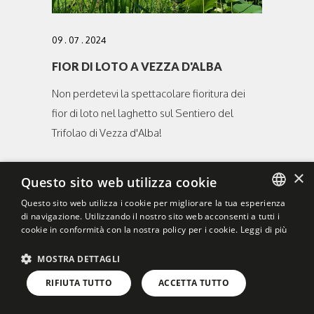
09 . 07 . 2024
FIOR DI LOTO A VEZZA D'ALBA
Non perdetevi la spettacolare fioritura dei
fior di loto nel laghetto sul Sentiero del
Trifolao di Vezza d'Alba!
×
Questo sito web utilizza cookie
DETTAGLI
Questo sito web utilizza i cookie per migliorare la tua esperienza
di navigazione. Utilizzando il nostro sito web acconsenti a tutti i
ITALIAN
cookie in conformità con la nostra policy per i cookie.
Leggi di più
ENGLISH
MOSTRA DETTAGLI
RIFIUTA TUTTO
ACCETTA TUTTO