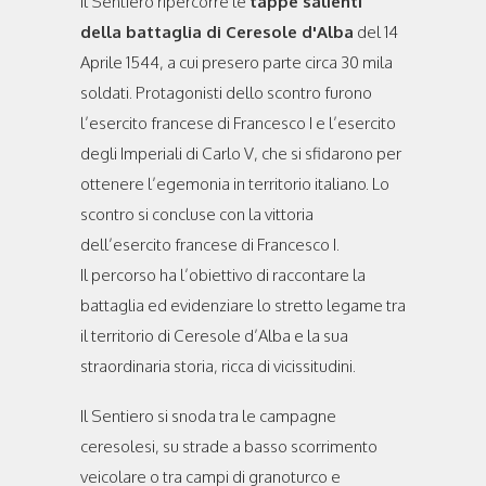
Il Sentiero ripercorre le
tappe salienti
della battaglia di Ceresole d'Alba
del 14
Aprile 1544, a cui presero parte circa 30 mila
soldati. Protagonisti dello scontro furono
l’esercito francese di Francesco I e l’esercito
degli Imperiali di Carlo V, che si sfidarono per
ottenere l’egemonia in territorio italiano. Lo
scontro si concluse con la vittoria
dell’esercito francese di Francesco I.
Il percorso ha l’obiettivo di raccontare la
battaglia ed evidenziare lo stretto legame tra
il territorio di Ceresole d’Alba e la sua
straordinaria storia, ricca di vicissitudini.
Il Sentiero si snoda tra le campagne
ceresolesi, su strade a basso scorrimento
veicolare o tra campi di granoturco e