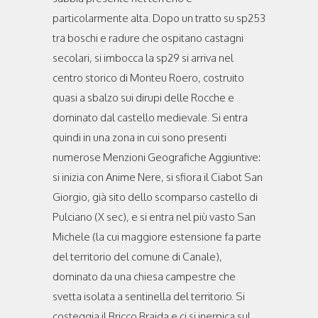
particolarmente alta. Dopo un tratto su sp253
tra boschi e radure che ospitano castagni
secolari, si imbocca la sp29 si arriva nel
centro storico di Monteu Roero, costruito
quasi a sbalzo sui dirupi delle Rocche e
dominato dal castello medievale. Si entra
quindi in una zona in cui sono presenti
numerose Menzioni Geografiche Aggiuntive:
si inizia con Anime Nere, si sfiora il Ciabot San
Giorgio, già sito dello scomparso castello di
Pulciano (X sec), e si entra nel più vasto San
Michele (la cui maggiore estensione fa parte
del territorio del comune di Canale),
dominato da una chiesa campestre che
svetta isolata a sentinella del territorio. Si
costeggia il Bricco Braida e ci si inerpica sul