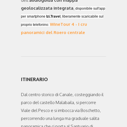
dell'
audioguida con mappa
geolocalizzata integrata
,
disponibile sull'app
per smartphone
Izi.Travel
, liberamente scaricabile sul
WineTour 4 - I cru
proprio telefonino:
panoramici del Roero centrale
ITINERARIO
Dal centro storico di Canale, costeggiando il
parco del castello Malabaila, si percorre
Viale del Pesco e si imbocca via Boschetto,
percorrendo una lunga ma graduale salita
panoramica che ci porta al Santuario di