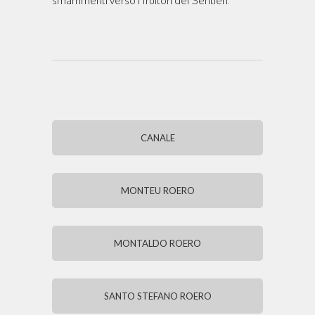
smarrimenti verso i fruitori dei Sentieri.
CANALE
MONTEU ROERO
MONTALDO ROERO
SANTO STEFANO ROERO