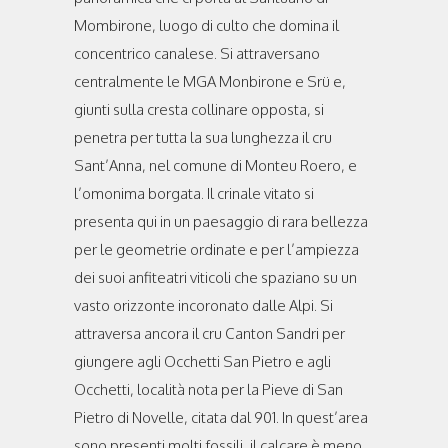
Mombirone, luogo di culto che domina il
concentrico canalese. Si attraversano
centralmente le MGA Monbirone e Srü e,
giunti sulla cresta collinare opposta, si
penetra per tutta la sua lunghezza il cru
Sant’Anna, nel comune di Monteu Roero, e
l’omonima borgata. Il crinale vitato si
presenta qui in un paesaggio di rara bellezza
per le geometrie ordinate e per l’ampiezza
dei suoi anfiteatri viticoli che spaziano su un
vasto orizzonte incoronato dalle Alpi. Si
attraversa ancora il cru Canton Sandri per
giungere agli Occhetti San Pietro e agli
Occhetti, località nota per la Pieve di San
Pietro di Novelle, citata dal 901. In quest’area
sono presenti molti fossili, il calcare è meno