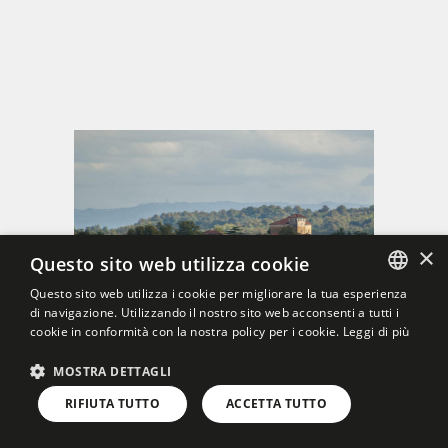
×
Questo sito web utilizza cookie
Questo sito web utilizza i cookie per migliorare la tua esperienza
di navigazione. Utilizzando il nostro sito web acconsenti a tutti i
ITALIAN
cookie in conformità con la nostra policy per i cookie.
Leggi di più
ENGLISH
MOSTRA DETTAGLI
RIFIUTA TUTTO
ACCETTA TUTTO
SENTIERO DI LOPIAN