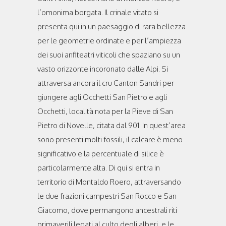
l’omonima borgata. Il crinale vitato si
presenta qui in un paesaggio di rara bellezza
per le geometrie ordinate e per l’ampiezza
dei suoi anfiteatri viticoli che spaziano su un
vasto orizzonte incoronato dalle Alpi. Si
attraversa ancora il cru Canton Sandri per
giungere agli Occhetti San Pietro e agli
Occhetti, località nota per la Pieve di San
Pietro di Novelle, citata dal 901. In quest’area
sono presenti molti fossili, il calcare è meno
significativo e la percentuale di silice è
particolarmente alta. Di qui si entra in
territorio di Montaldo Roero, attraversando
le due frazioni campestri San Rocco e San
Giacomo, dove permangono ancestrali riti
primaverili legati al culto degli alberi, e le