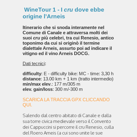
WineTour 1 - I
cru
dove ebbe
origine l’Arneis
Itinerario che si snoda interamente nel
Comune di Canale e attraversa molti dei
suoi
cru
più celebri, tra cui Renesio, antico
toponimo da cui si originò il termine
dialettale Arneis, assurto poi ad indicare il
vitigno ed il vino Arneis DOCG.
Dati tecnici
:
difficulty
: E - difficulty bike: MC - time: 3,30 h
distance
: 13.00 km + 1 km (tratto intermedio)
min/max elev
.: 177 m/305 m
elev. gain/loss
: 300 m/-300 m
SCARICA LA TRACCIA GPX CLICCANDO
QUI.
Salendo dal centro abitato di Canale e dalla
sua torre civica medievale verso il Convento
dei Cappuccini si percorre il cru Renesio, culla
del Roero Arneis (a cui sono unite le sue