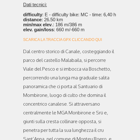
Dati tecnici:
difficulty
: E - difficulty bike: MC - time: 6,40 h
distance
: 26.50 km
min/max elev
.: 186 m/386 m
elev. gain/loss
: 660 m/-660 m
SCARICA LA TRACCIA GPX CLICCANDO QUI
Dal centro storico di Canale, costeggiando il
parco del castello Malabaila, si percorre
Viale del Pesco e si imbocca via Boschetto,
percorrendo una lunga ma graduale salita
panoramica che ci porta al Santuario di
Mombirone, luogo di culto che domina il
concentrico canalese. Si attraversano
centralmente le MGA Monbirone e Srü e,
giunti sulla cresta collinare opposta, si
penetra per tutta la sua lunghezza il cru
Sant’Anna, nel comune di Monteu Roero, e