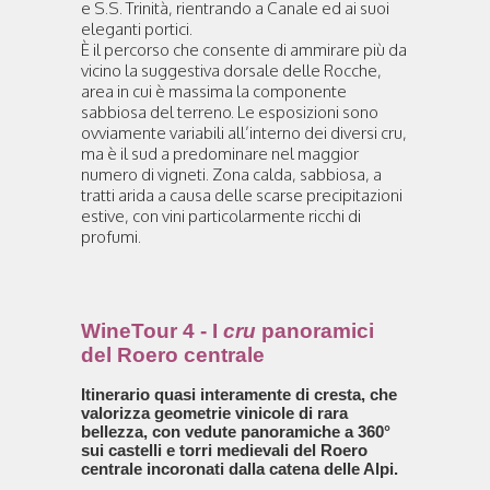
e S.S. Trinità, rientrando a Canale ed ai suoi
eleganti portici.
È il percorso che consente di ammirare più da
vicino la suggestiva dorsale delle Rocche,
area in cui è massima la componente
sabbiosa del terreno. Le esposizioni sono
ovviamente variabili all’interno dei diversi cru,
ma è il sud a predominare nel maggior
numero di vigneti. Zona calda, sabbiosa, a
tratti arida a causa delle scarse precipitazioni
estive, con vini particolarmente ricchi di
profumi.
WineTour 4 - I
cru
panoramici
del Roero centrale
Itinerario quasi interamente di cresta, che
valorizza geometrie vinicole di rara
bellezza, con vedute panoramiche a 360°
sui castelli e torri medievali del Roero
centrale incoronati dalla catena delle Alpi.