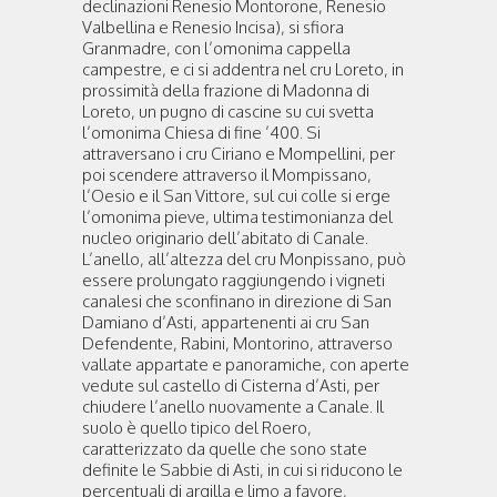
declinazioni Renesio Montorone, Renesio
Valbellina e Renesio Incisa), si sfiora
Granmadre, con l’omonima cappella
campestre, e ci si addentra nel cru Loreto, in
prossimità della frazione di Madonna di
Loreto, un pugno di cascine su cui svetta
l’omonima Chiesa di fine ’400. Si
attraversano i cru Ciriano e Mompellini, per
poi scendere attraverso il Mompissano,
l’Oesio e il San Vittore, sul cui colle si erge
l’omonima pieve, ultima testimonianza del
nucleo originario dell’abitato di Canale.
L’anello, all’altezza del cru Monpissano, può
essere prolungato raggiungendo i vigneti
canalesi che sconfinano in direzione di San
Damiano d’Asti, appartenenti ai cru San
Defendente, Rabini, Montorino, attraverso
vallate appartate e panoramiche, con aperte
vedute sul castello di Cisterna d’Asti, per
chiudere l’anello nuovamente a Canale. Il
suolo è quello tipico del Roero,
caratterizzato da quelle che sono state
definite le Sabbie di Asti, in cui si riducono le
percentuali di argilla e limo a favore,