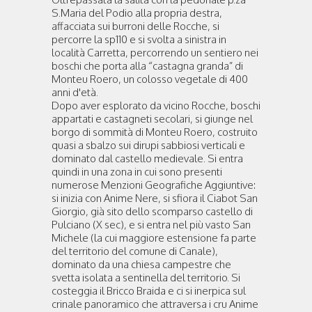
S.Maria del Podio alla propria destra,
affacciata sui burroni delle Rocche, si
percorre la sp110 e si svolta a sinistra in
località Carretta, percorrendo un sentiero nei
boschi che porta alla “castagna granda” di
Monteu Roero, un colosso vegetale di 400
anni d'età.
Dopo aver esplorato da vicino Rocche, boschi
appartati e castagneti secolari, si giunge nel
borgo di sommità di Monteu Roero, costruito
quasi a sbalzo sui dirupi sabbiosi verticali e
dominato dal castello medievale. Si entra
quindi in una zona in cui sono presenti
numerose Menzioni Geografiche Aggiuntive:
si inizia con Anime Nere, si sfiora il Ciabot San
Giorgio, già sito dello scomparso castello di
Pulciano (X sec), e si entra nel più vasto San
Michele (la cui maggiore estensione fa parte
del territorio del comune di Canale),
dominato da una chiesa campestre che
svetta isolata a sentinella del territorio. Si
costeggia il Bricco Braida e ci si inerpica sul
crinale panoramico che attraversa i cru Anime