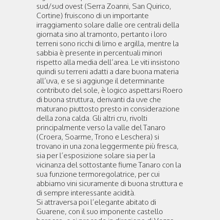
sud/sud ovest (Serra Zoanni, San Quirico,
Cortine) fruiscono di un importante
irraggiamento solare dalle ore centrali della
giornata sino al tramonto, pertanto i loro
terreni sono ricchi di limo e argilla, mentre la
sabbia è presente in percentuali minori
rispetto alla media dell’area. Le viti insistono
quindi su terreni adatti a dare buona materia
all’uva, e se si aggiunge il determinante
contributo del sole, è logico aspettarsi Roero
di buona struttura, derivanti da uve che
maturano piuttosto presto in considerazione
della zona calda. Gli altri cru, rivolti
principalmente verso la valle del Tanaro
(Croera, Soarme, Trono e Leschera) si
trovano in una zona leggermente più fresca,
sia per l’esposizione solare sia per la
vicinanza del sottostante fiume Tanaro con la
sua funzione termoregolatrice, per cui
abbiamo vini sicuramente di buona struttura e
di sempre interessante acidità.
Si attraversa poi l’elegante abitato di
Guarene, con il suo imponente castello