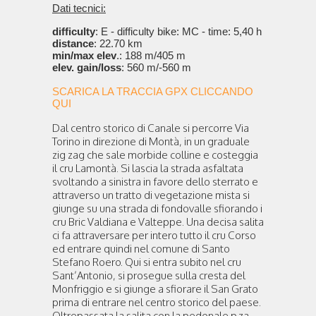
Dati tecnici:
difficulty
: E - difficulty bike: MC - time: 5,40 h
distance
: 22.70 km
min/max elev
.: 188 m/405 m
elev. gain/loss
: 560 m/-560 m
SCARICA LA TRACCIA GPX CLICCANDO
QUI
Dal centro storico di Canale si percorre Via
Torino in direzione di Montà, in un graduale
zig zag che sale morbide colline e costeggia
il cru Lamontà. Si lascia la strada asfaltata
svoltando a sinistra in favore dello sterrato e
attraverso un tratto di vegetazione mista si
giunge su una strada di fondovalle sfiorando i
cru Bric Valdiana e Valteppe. Una decisa salita
ci fa attraversare per intero tutto il cru Corso
ed entrare quindi nel comune di Santo
Stefano Roero. Qui si entra subito nel cru
Sant’Antonio, si prosegue sulla cresta del
Monfriggio e si giunge a sfiorare il San Grato
prima di entrare nel centro storico del paese.
Oltrepassata la salita con la pedonale p.za