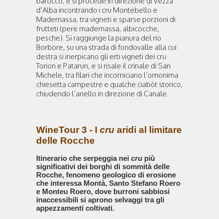
barocco, e si procede in direzione di Vezza
d’Alba incontrando i cru Montebello e
Madernassa, tra vigneti e sparse porzioni di
frutteti (pere madernassa, albicocche,
pesche). Si raggiunge la pianura del rio
Borbore, su una strada di fondovalle alla cui
destra si inerpicano gli erti vigneti dei cru
Torion e Patarun, e si risale il crinale di San
Michele, tra filari che incorniciano l’omonima
chiesetta campestre e qualche ciabòt storico,
chiudendo l’anello in direzione di Canale.
WineTour 3 - I
cru
aridi al limitare
delle Rocche
Itinerario che serpeggia nei
cru
più
significativi dei borghi di sommità delle
Rocche, fenomeno geologico di erosione
che interessa Montà, Santo Stefano Roero
e Monteu Roero, dove burroni sabbiosi
inaccessibili si aprono selvaggi tra gli
appezzamenti coltivati.