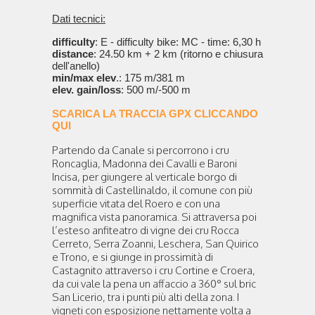
Dati tecnici:
difficulty
: E - difficulty bike: MC - time: 6,30 h
distance
: 24.50 km + 2 km (ritorno e chiusura
dell'anello)
min/max elev
.: 175 m/381 m
elev. gain/loss
: 500 m/-500 m
SCARICA LA TRACCIA GPX CLICCANDO
QUI
Partendo da Canale si percorrono i cru
Roncaglia, Madonna dei Cavalli e Baroni
Incisa, per giungere al verticale borgo di
sommità di Castellinaldo, il comune con più
superficie vitata del Roero e con una
magnifica vista panoramica. Si attraversa poi
l’esteso anfiteatro di vigne dei cru Rocca
Cerreto, Serra Zoanni, Leschera, San Quirico
e Trono, e si giunge in prossimità di
Castagnito attraverso i cru Cortine e Croera,
da cui vale la pena un affaccio a 360° sul bric
San Licerio, tra i punti più alti della zona. I
vigneti con esposizione nettamente volta a