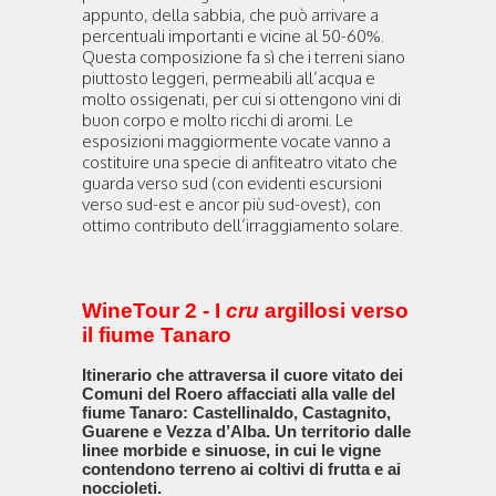
appunto, della sabbia, che può arrivare a
percentuali importanti e vicine al 50-60%.
Questa composizione fa sì che i terreni siano
piuttosto leggeri, permeabili all’acqua e
molto ossigenati, per cui si ottengono vini di
buon corpo e molto ricchi di aromi. Le
esposizioni maggiormente vocate vanno a
costituire una specie di anfiteatro vitato che
guarda verso sud (con evidenti escursioni
verso sud-est e ancor più sud-ovest), con
ottimo contributo dell’irraggiamento solare.
WineTour 2 - I
cru
argillosi verso
il fiume Tanaro
Itinerario che attraversa il cuore vitato dei
Comuni del Roero affacciati alla valle del
fiume Tanaro: Castellinaldo, Castagnito,
Guarene e Vezza d’Alba.
Un territorio dalle
linee morbide e sinuose, in cui le vigne
contendono terreno ai coltivi di frutta e ai
noccioleti.