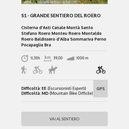
S1 - GRANDE SENTIERO DEL ROERO
Cisterna d'Asti Canale Montà Santo
Stefano Roero Monteu Roero Montaldo
Roero Baldissero d'Alba Sommariva Perno
Pocapaglia Bra
11,30h
39,00
1000 m
Difficoltà: EE
(Escursionisti Esperti)
GPS
Difficoltà: MD
(Mountain Bike Difficile)
VAI AL SENTIERO