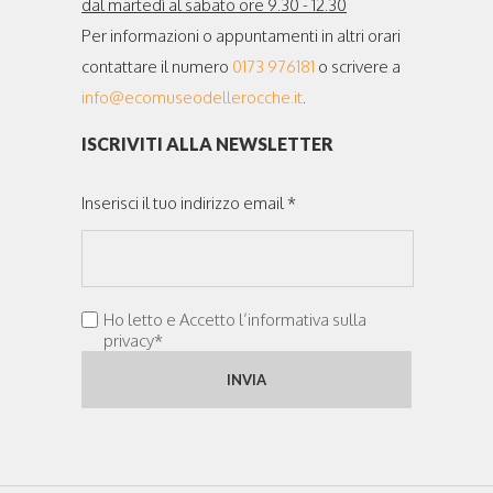
dal martedì al sabato ore 9.30 - 12.30
Per informazioni o appuntamenti in altri orari
contattare il numero
0173 976181
o scrivere a
info@ecomuseodellerocche.it
.
ISCRIVITI ALLA NEWSLETTER
Inserisci il tuo indirizzo email *
Ho letto e Accetto l’informativa sulla
privacy*