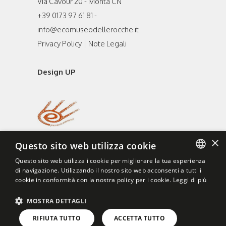
Via Cavour 20 - Montà CN
+39 0173 97 61 81 -
info@ecomuseodellerocche.it
Privacy Policy
|
Note Legali
Design UP
×
Questo sito web utilizza cookie
Questo sito web utilizza i cookie per migliorare la tua esperienza
di navigazione. Utilizzando il nostro sito web acconsenti a tutti i
ITALIAN
cookie in conformità con la nostra policy per i cookie.
Leggi di più
ENGLISH
MOSTRA DETTAGLI
RIFIUTA TUTTO
ACCETTA TUTTO