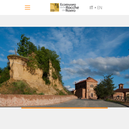
IT
•
EN