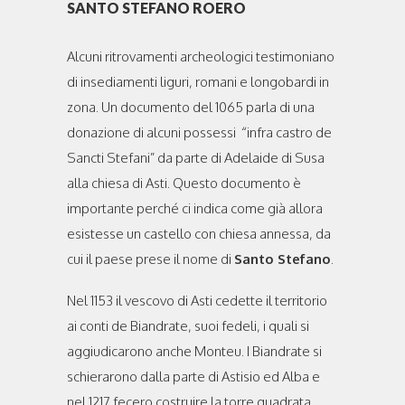
SANTO STEFANO ROERO
Alcuni ritrovamenti archeologici testimoniano
di insediamenti liguri, romani e longobardi in
zona. Un documento del 1065 parla di una
donazione di alcuni possessi “infra castro de
Sancti Stefani” da parte di Adelaide di Susa
alla chiesa di Asti. Questo documento è
importante perché ci indica come già allora
esistesse un castello con chiesa annessa, da
cui il paese prese il nome di
Santo Stefano
.
Nel 1153 il vescovo di Asti cedette il territorio
ai conti de Biandrate, suoi fedeli, i quali si
aggiudicarono anche Monteu. I Biandrate si
schierarono dalla parte di Astisio ed Alba e
nel 1217 fecero costruire la torre quadrata