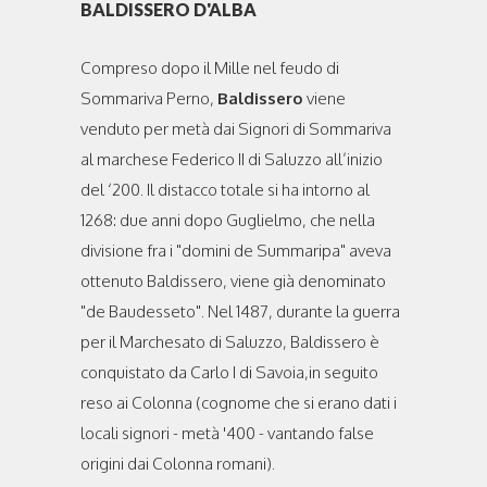
BALDISSERO D'ALBA
Compreso dopo il Mille nel feudo di
Sommariva Perno,
Baldissero
viene
venduto per metà dai Signori di Sommariva
al marchese Federico II di Saluzzo all’inizio
del ‘200. Il distacco totale si ha intorno al
1268: due anni dopo Guglielmo, che nella
divisione fra i "domini de Summaripa" aveva
ottenuto Baldissero, viene già denominato
"de Baudesseto". Nel 1487, durante la guerra
per il Marchesato di Saluzzo, Baldissero è
conquistato da Carlo I di Savoia,in seguito
reso ai Colonna (cognome che si erano dati i
locali signori - metà '400 - vantando false
origini dai Colonna romani).