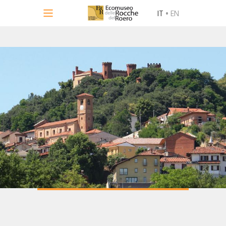
IT
•
EN