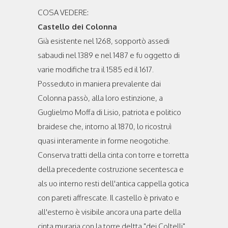
COSA VEDERE:
Castello dei Colonna
Già esistente nel 1268, sopportò assedi
sabaudi nel 1389 e nel 1487 e fu oggetto di
varie modifiche tra il 1585 ed il 1617.
Posseduto in maniera prevalente dai
Colonna passò, alla loro estinzione, a
Guglielmo Moffa di Lisio, patriota e politico
braidese che, intorno al 1870, lo ricostruì
quasi interamente in forme neogotiche.
Conserva tratti della cinta con torre e torretta
della precedente costruzione secentesca e
als uo interno resti dell'antica cappella gotica
con pareti affrescate. Il castello è privato e
all'esterno è visibile ancora una parte della
cinta muraria con la torre deltta "dei Coltelli".