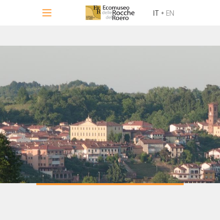
IT
•
EN