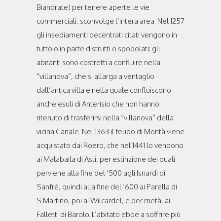
Biandrate) per tenere aperte le vie
commerciali, sconvolge l’intera area. Nel 1257
gli insediamenti decentrati citati vengono in
tutto o in parte distrutti o spopolati: gli
abitanti sono costretti a confluire nella
“villanova“, che si allarga a ventaglio
dall’antica villa e nella quale confluiscono
anche esuli di Anterisio che non hanno
ritenuto di trasferirsi nella “villanova“ della
vicina Canale. Nel 1363 il feudo di Montà viene
acquistato dai Roero, che nel 1441 lo vendono
ai Malabaila di Asti, per estinzione dei quali
perviene alla fine del ‘500 agli Isnardi di
Sanfré, quindi alla fine del ‘600 ai Parella di
S.Martino, poi ai Wilcardel, e per metà, ai
Falletti di Barolo. L’abitato ebbe a soffrire più