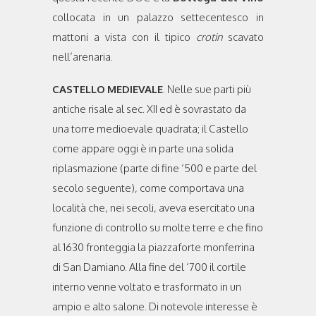
collocata in un palazzo settecentesco in
mattoni a vista con il tipico
crotin
scavato
nell’arenaria.
CASTELLO
MEDIEVALE
. Nelle sue parti più
antiche risale al sec. XII ed è sovrastato da
una torre medioevale quadrata; il Castello
come appare oggi è in parte una solida
riplasmazione (parte di fine ‘500 e parte del
secolo seguente), come comportava una
località che, nei secoli, aveva esercitato una
funzione di controllo su molte terre e che fino
al 1630 fronteggia la piazzaforte monferrina
di San Damiano. Alla fine del ‘700 il cortile
interno venne voltato e trasformato in un
ampio e alto salone. Di notevole interesse è