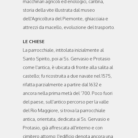
macchinari agricoli ed enologici, cantina,
storia della vite illustrata dal museo
dell'Agricoltura del Piemonte, ghiacciaia e
attrezzi da macello, evoluzione del trasporto.
LE CHIESE
La parrocchiale, intitolata inizialmente al
Santo Spirito, poi ai Ss. Gervasio e Protasio
come l'antica, è ubicata di fronte alla salita al
castello; fu ricostruita a due navate nel 1575,
rifatta parzialmente a partire dal 1632 e
ancora nella prima metà del ‘700. Poco fuori
del paese, sull'antico percorso per la valle
del Rio Maggiore, si trova la parrocchiale
antica, orientata, dedicata ai Ss. Gervasio e
Protasio, già affrescata all'interno e con
cimitero attorno; l'edificio denota ancora una