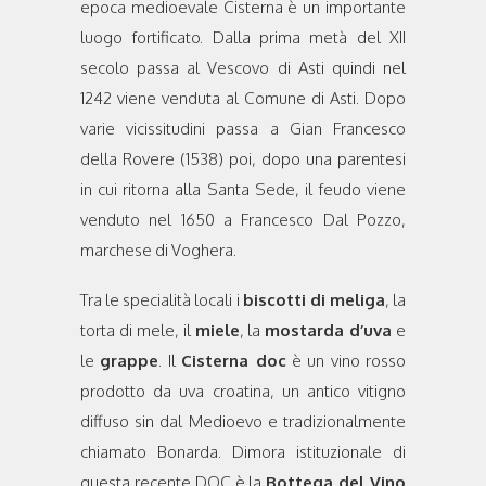
epoca medioevale Cisterna è un importante
luogo fortificato. Dalla prima metà del XII
secolo passa al Vescovo di Asti quindi nel
1242 viene venduta al Comune di Asti. Dopo
varie vicissitudini passa a Gian Francesco
della Rovere (1538) poi, dopo una parentesi
in cui ritorna alla Santa Sede, il feudo viene
venduto nel 1650 a Francesco Dal Pozzo,
marchese di Voghera.
Tra le specialità locali i
biscotti di meliga
, la
torta di mele, il
miele
, la
mostarda d’uva
e
le
grappe
. Il
Cisterna doc
è un vino rosso
prodotto da uva croatina, un antico vitigno
diffuso sin dal Medioevo e tradizionalmente
chiamato Bonarda. Dimora istituzionale di
questa recente DOC è la
Bottega del Vino