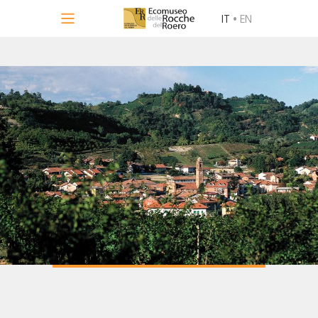
IT
•
EN