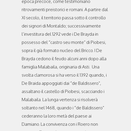
epoca precoce, come testimoniano
ritrovamenti preistorici e romani. A partire dal
XI secolo, il territorio passa sotto il controllo
dei signori di Montaldo; successivamente
l’investitura del 1292 vede i De Brayda in
possesso del “castro seu monte” di Piobesi,
sopra il già formato nucleo del Bricco. I De
Brayda cedono il feudo alcuni anni dopo alla
famiglia Malabaila, originaria di Asti. Una
svolta clamorosa si ha verso il 1392 quando, i
De Braida appoggiati dai “de Baldissero”,
assaltano il castello di Piobesi, scacciando i
Malabaila. La lunga vertenza si risolverà
soltanto nel 1468, quando i “de Baldissero”
cederanno la loro metà del paese ai
Damiano. La convivenza con i Roero non