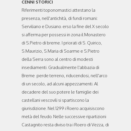
CENNI STORICI
Riferimenti toponomastici attestano la
presenza, nell'antichità, di fundi romani:
Serviliano e Dusiano. erso la fine del X secolo
si afferma per possessi in zona il Monastero
di S.Pietro di breme. I priorati di S. Quirico,
S.Maurizio, S.Maria di Soarme e S.Pietro
della Serra sono al centro di modesti
insediamenti. Gradualmente l'abbazia di
Breme perde terreno, riducendosi, nell'arco
di un secolo, ad alcuni appezzamenti. Al
decadere del suo potere le famiglie dei
castellani vescovili si spartiscono la
giurisdizione. Nel 1299 i Roero acquisiscono
metà del feudo. Nelle successive ripartizioni
Castagnito resta diviso tra i Roero di Vezza, di