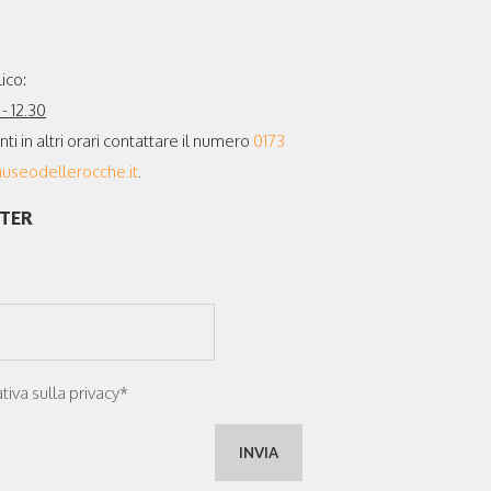
ico:
- 12.30
 in altri orari contattare il numero
0173
seodellerocche.it
.
TTER
tiva sulla privacy*