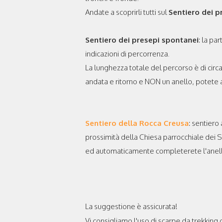
Andate a scoprirli tutti sul
Sentiero dei p
Sentiero dei presepi spontanei
: la pa
indicazioni di percorrenza.
La lunghezza totale del percorso è di circa
andata e ritorno e NON un anello, potete a
Sentiero della Rocca Creusa
: sentiero
prossimità della Chiesa parrocchiale dei S
ed automaticamente completerete l'anel
La suggestione è assicurata!
Vi consigliamo l'uso di scarpe da trekking o