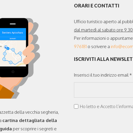
ORARI E CONTATTI
Ufficio turistico aperto al pubbl
dal martedì al sabato ore 9.30 
Per informazioni o appuntamenti
976181
o scrivere a
info@ecomu
ISCRIVITI ALLA NEWSLE
Inserisci il tuo indirizzo email *
Ho letto e Accetto l’informa
azzetta della vecchia segheria,
la
cartina dettagliata della
oguida
per scoprire i segreti e