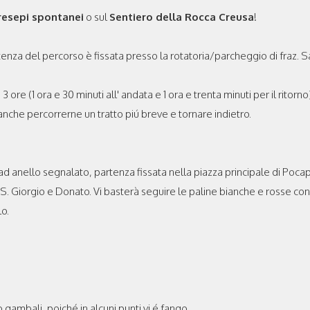
resepi spontanei
o sul
Sentiero della Rocca Creusa
!
rtenza del percorso è fissata presso la rotatoria/parcheggio di fraz. 
 3 ore (1 ora e 30 minuti all' andata e 1 ora e trenta minuti per il rit
nche percorrerne un tratto piú breve e tornare indietro.
 ad anello segnalato, partenza fissata nella piazza principale di Pocap
S. Giorgio e Donato. Vi basterà seguire le paline bianche e rosse con
lo.
 gambali, poiché in alcuni punti vi é fango.