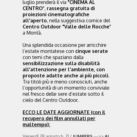
luglio prenderà il via
"CINEMA AL
CENTRO
",
rassegna gratuita di
proiezioni cinematografiche
all'aperto
, nella suggestiva cornice del
Centro Outdoor "Valle delle Rocche
"
a Montà.
Una splendida occasione per arricchire
l’estate montatese con
cinque serate
con temi che spaziano dalla
sensibilizzazione sulla disabilità
all'attenzione per l'ambiente, con
proposte adatte anche ai più piccoli.
Tra titoli più e meno conosciuti, anche
l’opportunità di un momento conviviale
nel fresco delle sere d’estate sotto il
cielo del Centro Outdoor.
ECCO LE DATE AGGIORNATE (con il
recupero dei film annullati per
maltempo):
Venerdì 28 agosto h. 21 /
JUMPERS
--->>
AL