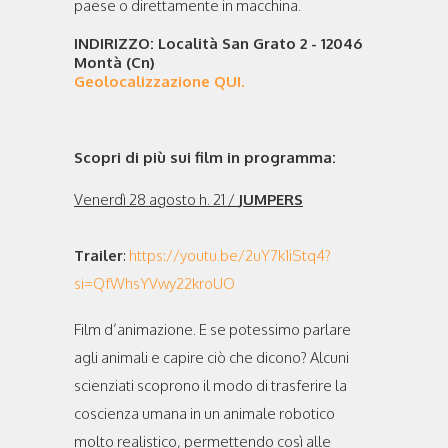
paese o direttamente in macchina.
INDIRIZZO: Località San Grato 2 - 12046
Montà (Cn)
Geolocalizzazione QUI.
Scopri di più sui film in programma:
Venerdì 28 agosto h. 21 /
JUMPERS
Trailer
:
https://youtu.be/2uY7k1iStq4?
si=QfWhsYVwy22kroUO
Film d’animazione. E se potessimo parlare
agli animali e capire ciò che dicono? Alcuni
scienziati scoprono il modo di trasferire la
coscienza umana in un animale robotico
molto realistico, permettendo così alle