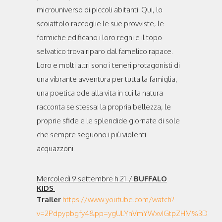
microuniverso di piccoli abitanti. Qui, lo
scoiattolo raccoglie le sue provviste, le
formiche edificano i loro regni e il topo
selvatico trova riparo dal famelico rapace.
Loro e molti altri sono i teneri protagonisti di
una vibrante avventura per tutta la famiglia,
una poetica ode alla vita in cui la natura
racconta se stessa: la propria bellezza, le
proprie sfide e le splendide giornate di sole
che sempre seguono i più violenti
acquazzoni.
Mercoledì 9 settembre h.21 /
BUFFALO
KIDS
Trailer
https://www.youtube.com/watch?
v=2Pdpypbgfy4&pp=ygULYnVmYWxvIGtpZHM%3D