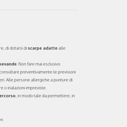
e, di dotarsi di
scarpe adatte
alle
 bevande
. Non fare mai esclusivo
e, consultare preventivamente le previsioni
ieri. Alle persone allergiche a punture di
re o inalazioni impreviste.
percorso
, in modo tale da permettere, in
ri.