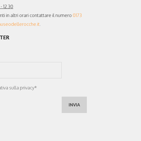
- 12.30
 in altri orari contattare il numero
0173
seodellerocche.it
.
TTER
tiva sulla privacy*