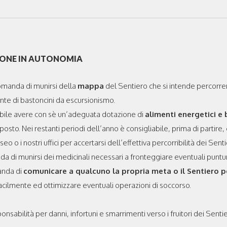
SIONE IN AUTONOMIA
manda di munirsi della
mappa
del Sentiero che si intende percorrer
nte di bastoncini da escursionismo.
abile avere con sè un’adeguata dotazione di
alimenti energetici e
 posto. Nei restanti periodi dell’anno è consigliabile, prima di partir
 o i nostri uffici per accertarsi dell’effettiva percorribilità dei Sent
anda di munirsi dei medicinali necessari a fronteggiare eventuali puntu
anda di
comunicare a qualcuno la propria meta o il Sentiero 
facilmente ed ottimizzare eventuali operazioni di soccorso.
sabilità per danni, infortuni e smarrimenti verso i fruitori dei Sentie