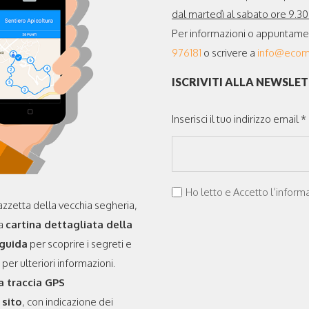
dal martedì al sabato ore 9.30 
Per informazioni o appuntamenti
976181
o scrivere a
info@ecomu
ISCRIVITI ALLA NEWSLE
Inserisci il tuo indirizzo email *
Ho letto e Accetto l’informa
azzetta della vecchia segheria,
la
cartina dettagliata della
oguida
per scoprire i segreti e
 per ulteriori informazioni.
a traccia GPS
 sito
, con indicazione dei